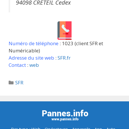
94098 CRETEIL Cedex
Numéro de téléphone
: 1023 (client SFR et
Numéricable)
Adresse du site web
:
SFR.fr
Contact
:
web
Catégories
SFR
Par type :
Web
-
Opérateurs
-
Appareils
-
App
-
Auto
-