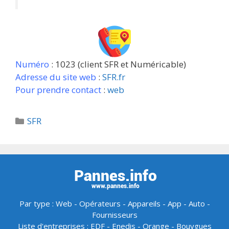
Numéro
: 1023 (client SFR et Numéricable)
Adresse du site web
:
SFR.fr
Pour prendre contact
:
web
Catégories
SFR
Par type :
Web
-
Opérateurs
-
Appareils
-
App
-
Auto
-
Fournisseurs
Liste d'entreprises :
EDF
-
Enedis
-
Orange
-
Bouygues