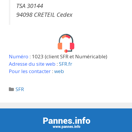
TSA 30144
94098 CRETEIL Cedex
Numéro
: 1023 (client SFR et Numéricable)
Adresse du site web
:
SFR.fr
Pour les contacter
:
web
Catégories
SFR