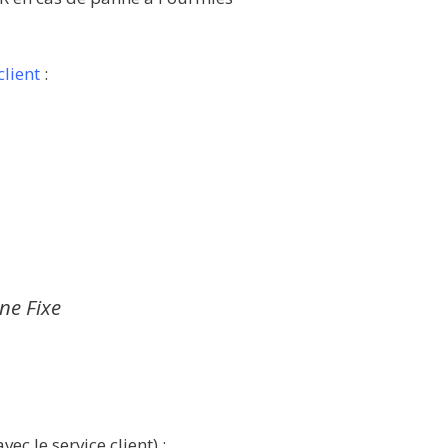
client
:
gne Fixe
ec le service client) :