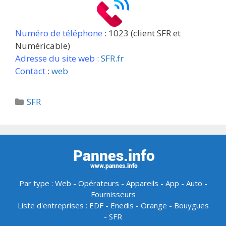
Numéro de téléphone
: 1023 (client SFR et
Numéricable)
Adresse du site web
:
SFR.fr
Contact
:
web
Catégories
SFR
Par type :
Web
-
Opérateurs
-
Appareils
-
App
-
Auto
-
Fournisseurs
Liste d'entreprises :
EDF
-
Enedis
-
Orange
-
Bouygues
-
SFR