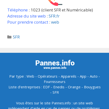
Téléphone
: 1023 (client SFR et Numéricable)
Adresse du site web
:
SFR.fr
Pour prendre contact
:
web
Catégories
SFR
Par type :
Web
-
Opérateurs
-
Appareils
-
App
-
Auto
-
Fournisseurs
Liste d'entreprises :
EDF
-
Enedis
-
Orange
-
Bouygues
-
SFR
Vous êtes sur le site Pannes.info : un site web
indépendant d'aide en cas de pannes ou de problèmes.