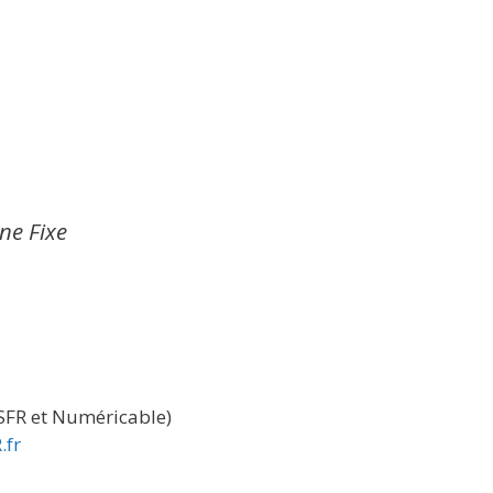
gne Fixe
 SFR et Numéricable)
.fr