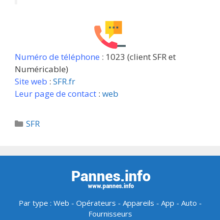
Numéro de téléphone
: 1023 (client SFR et
Numéricable)
Site web
:
SFR.fr
Leur page de contact
:
web
Catégories
SFR
Par type :
Web
-
Opérateurs
-
Appareils
-
App
-
Auto
-
Fournisseurs