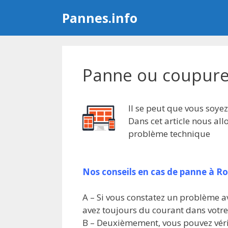
Aller
Pannes.info
au
contenu
Panne ou coupure
Il se peut que vous soye
Dans cet article nous al
problème technique
Nos conseils en cas de panne à R
A – Si vous constatez un problème av
avez toujours du courant dans votr
B – Deuxièmement, vous pouvez vérif