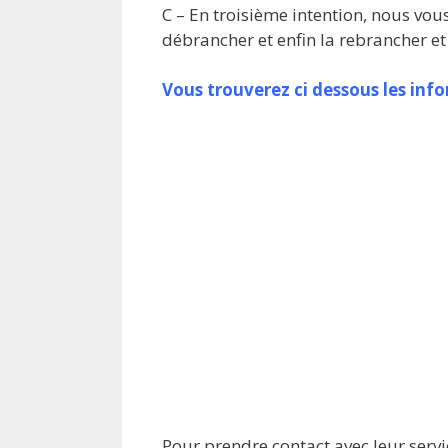
C – En troisième intention, nous vous
débrancher et enfin la rebrancher et
Vous trouverez ci dessous les inf
Pour prendre contact avec leur servi