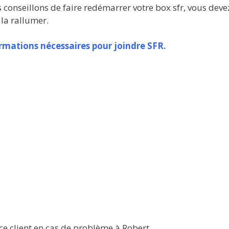
 conseillons de faire redémarrer votre box sfr, vous devez
 la rallumer.
ormations nécessaires pour joindre SFR.
ce client en cas de problème à Robert