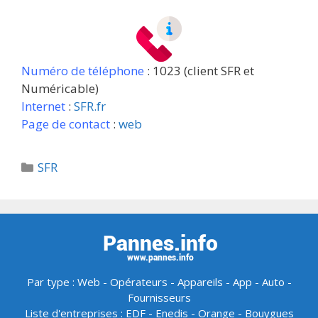
Numéro de téléphone
: 1023 (client SFR et
Numéricable)
Internet
:
SFR.fr
Page de contact
:
web
Catégories
SFR
Par type :
Web
-
Opérateurs
-
Appareils
-
App
-
Auto
-
Fournisseurs
Liste d'entreprises :
EDF
-
Enedis
-
Orange
-
Bouygues