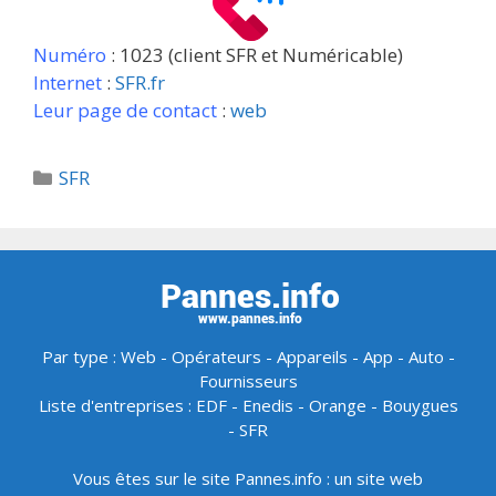
Numéro
: 1023 (client SFR et Numéricable)
Internet
:
SFR.fr
Leur page de contact
:
web
Catégories
SFR
Par type :
Web
-
Opérateurs
-
Appareils
-
App
-
Auto
-
Fournisseurs
Liste d'entreprises :
EDF
-
Enedis
-
Orange
-
Bouygues
-
SFR
Vous êtes sur le site Pannes.info : un site web